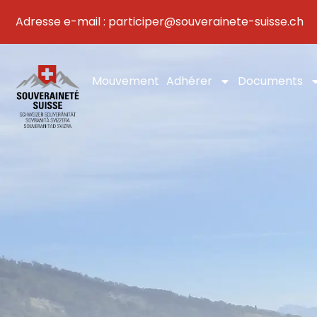
Aller
Adresse e-mail : participer@souverainete-suisse.ch
au
contenu
Mouvement
Adhérer
Documents