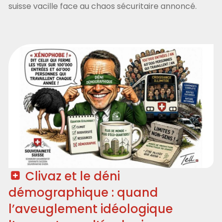
suisse vacille face au chaos sécuritaire annoncé.
Clivaz et le déni
démographique : quand
l’aveuglement idéologique