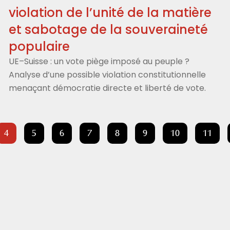
violation de l’unité de la matière
et sabotage de la souveraineté
populaire
UE–Suisse : un vote piège imposé au peuple ?
Analyse d’une possible violation constitutionnelle
menaçant démocratie directe et liberté de vote.
4
5
6
7
8
9
10
11