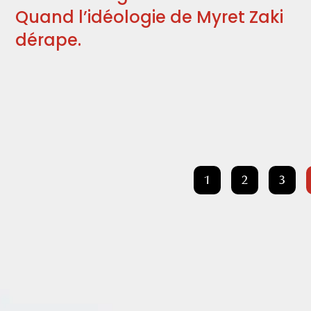
Quand l’idéologie de Myret Zaki
dérape.
1
2
3