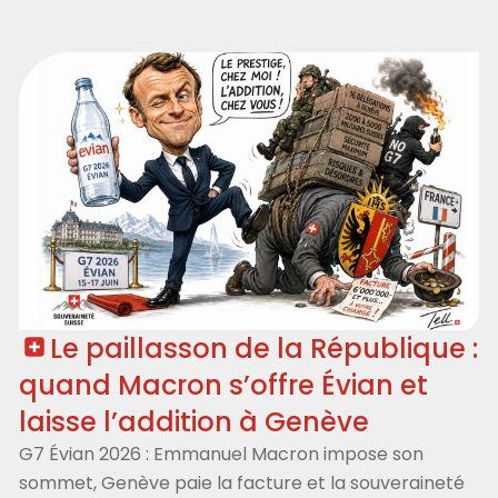
Le paillasson de la République :
quand Macron s’offre Évian et
laisse l’addition à Genève
G7 Évian 2026 : Emmanuel Macron impose son
sommet, Genève paie la facture et la souveraineté