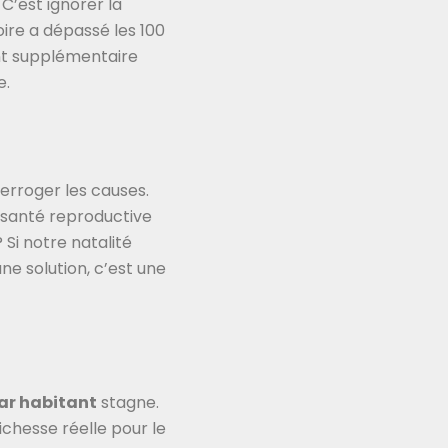
C’est ignorer la
oire a dépassé les 100
ant supplémentaire
e.
terroger les causes.
 santé reproductive
 Si notre natalité
e solution, c’est une
par habitant
stagne.
chesse réelle pour le