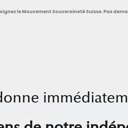
oignez le Mouvement Souveraineté Suisse. Pas demain
 donne immédiatem
ens de notre indé