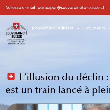
Aller
Adresse e-mail : participer@souverainete-suisse.ch
au
contenu
Mouvement
Adhérer
Documents
L’illusion du déclin 
est un train lancé à ple