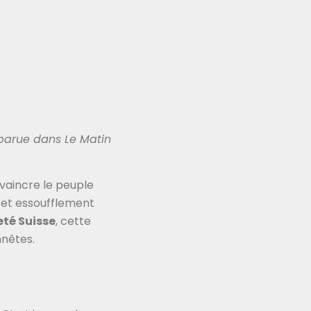
 parue dans Le Matin
nvaincre le peuple
é et essoufflement
té Suisse
, cette
nnêtes.