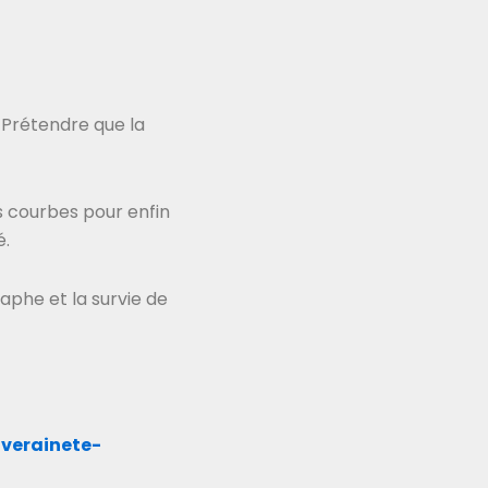
. Prétendre que la
les courbes pour enfin
é.
raphe et la survie de
uverainete-