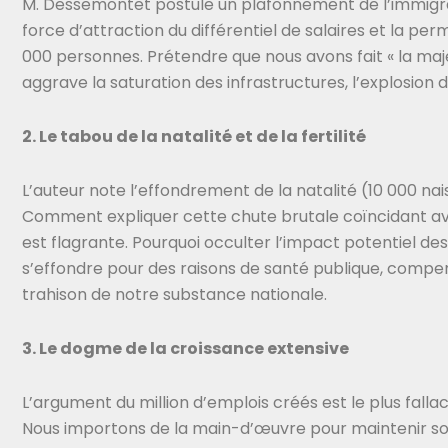
M. Dessemontet postule un plafonnement de l’immigrati
force d’attraction du différentiel de salaires et la per
000 personnes. Prétendre que nous avons fait « la ma
aggrave la saturation des infrastructures, l’explosion
2. Le tabou de la natalité et de la fertilité
L’auteur note l’effondrement de la natalité (10 000 na
Comment expliquer cette chute brutale coïncidant ave
est flagrante. Pourquoi occulter l’impact potentiel des 
s’effondre pour des raisons de santé publique, compen
trahison de notre substance nationale.
3. Le dogme de la croissance extensive
L’argument du million d’emplois créés est le plus falla
Nous importons de la main-d’œuvre pour maintenir sou