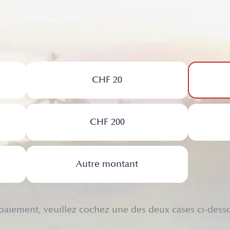
CHF 20
CHF 200
Autre montant
 paiement, veuillez cochez une des deux cases ci-dess