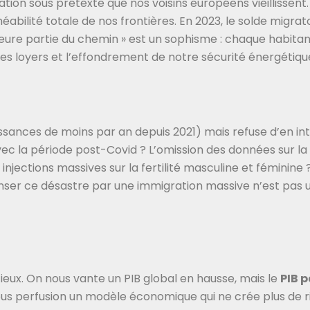
on sous prétexte que nos voisins européens vieillissent. 
méabilité totale de nos frontières. En 2023, le solde migrat
jeure partie du chemin » est un sophisme : chaque habit
 des loyers et l’effondrement de notre sécurité énergétiqu
issances de moins par an depuis 2021) mais refuse d’en in
c la période post-Covid ? L’omission des données sur la
injections massives sur la fertilité masculine et féminine ?
ser ce désastre par une immigration massive n’est pas un
cieux. On nous vante un PIB global en hausse, mais le
PIB 
s perfusion un modèle économique qui ne crée plus de ri