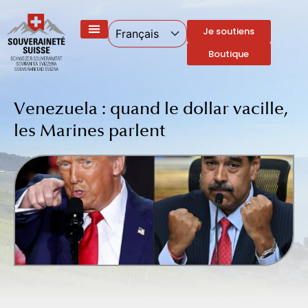
Aller
au
Je soutiens
contenu
Boutique
Venezuela : quand le dollar vacille,
les Marines parlent