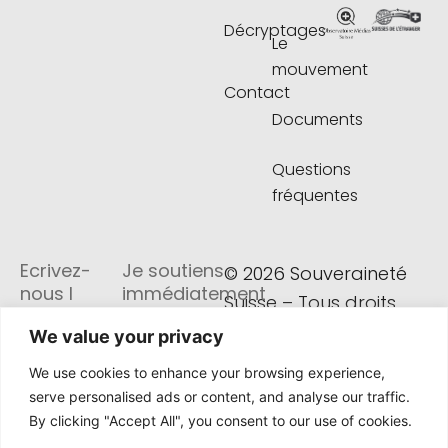
o
e
r
i
d
k
Décryptages
o
r
a
n
i
Le
k
m
s
n
mouvement
-
-
t
-
f
p
a
i
Contact
l
g
n
Documents
a
r
n
a
e
m
Questions
-
fréquentes
1
Ecrivez-
Je soutiens
© 2026 Souveraineté
nous I
immédiatement
Suisse – Tous droits
Versements
CHF – CH71
réservés
We value your privacy
Mouvement
0900 0000
We use cookies to enhance your browsing experience,
Souveraineté
1674 2416 6
serve personalised ads or content, and analyse our traffic.
Suisse
By clicking "Accept All", you consent to our use of cookies.
Av. Trembley
EUR – CH62