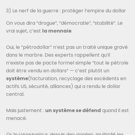
3) Le nerf de la guerre : protéger l’empire du dollar
On vous dira “drogue”, “démocratie”, “stabilité”. Le
vrai sujet, c’est
la monnaie
.
Oui, le “pétrodollar” n’est pas un traité unique gravé
dans le marbre. Des experts rappellent qu’il
n’existe pas de pacte formel simple “tout le pétrole
doit être vendu en dollars” — c’est plutôt un
système
(facturation, recyclage des excédents en
actifs US, sécurité, alliances) qui a rendu le dollar
central.
Mais justement :
un système se défend
quand il est
menacé.
Or le Venezuela a, depuis des années, multiplié les