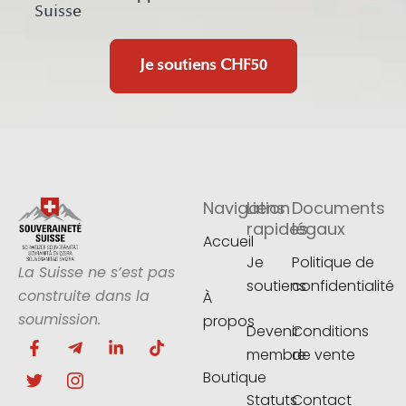
Suisse
Je soutiens
CHF50
Navigation
Liens
Documents
rapides
légaux
Accueil
Je
Politique de
La Suisse ne s’est pas
soutiens
confidentialité
construite dans la
À
soumission.
propos
Devenir
Conditions
F
T
T
I
L
T
membre
de vente
a
w
e
c
i
i
c
i
l
o
n
k
Boutique
e
t
e
n
k
t
Statuts
Contact
b
t
g
-
e
o