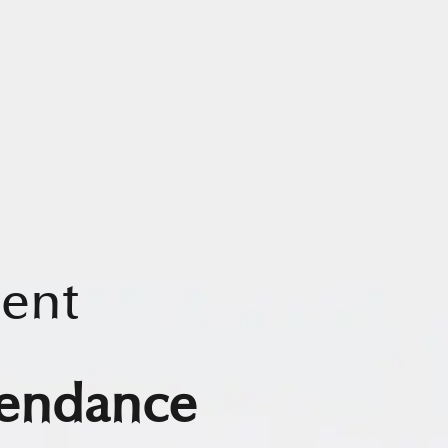
ent
pendance