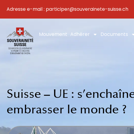
Aller
Adresse e-mail : participer@souverainete-suisse.ch
au
contenu
Mouvement
Adhérer
Documents
Suisse – UE : s’enchaîn
embrasser le monde ?