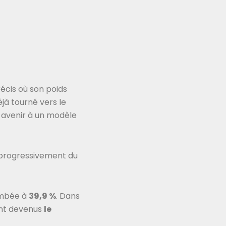
écis où son poids
éjà tourné vers le
e avenir à un modèle
e progressivement du
tombée à
39,9 %
. Dans
sont devenus
le