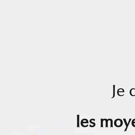
Je
les moy