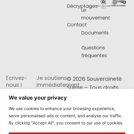
o
e
r
i
d
k
Décryptages
o
r
a
n
i
Le
k
m
s
n
mouvement
-
-
t
-
f
p
a
i
Contact
l
g
n
Documents
a
r
n
a
e
m
Questions
-
fréquentes
1
Ecrivez-
Je soutiens
© 2026 Souveraineté
nous I
immédiatement
Suisse – Tous droits
Versements
CHF – CH71
réservés
We value your privacy
Mouvement
0900 0000
We use cookies to enhance your browsing experience,
Souveraineté
1674 2416 6
serve personalised ads or content, and analyse our traffic.
Suisse
By clicking "Accept All", you consent to our use of cookies.
Av. Trembley
EUR – CH62
12C, 1209
0900 0000