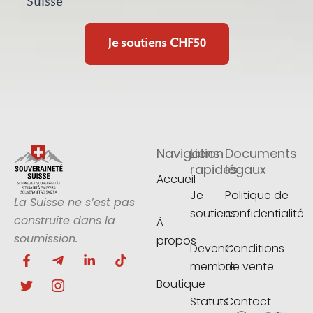
Suisse
Je soutiens
CHF50
Navigation
Liens
Documents
rapides
légaux
Accueil
Je
Politique de
La Suisse ne s’est pas
soutiens
confidentialité
construite dans la
À
soumission.
propos
Devenir
Conditions
F
T
T
I
L
T
membre
de vente
a
w
e
c
i
i
c
i
l
o
n
k
Boutique
e
t
e
n
k
t
Statuts
Contact
b
t
g
-
e
o