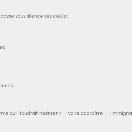
passe sous silence ses coûts :
ues
ionnés.
firme qu’il faudrait maintenir — voire accroître — l’immi