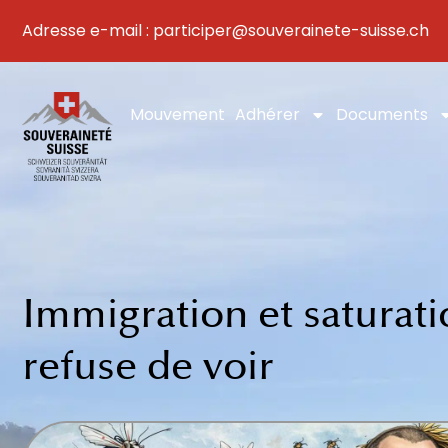
Aller
Adresse e-mail : participer@souverainete-suisse.ch
au
contenu
Mouvement
Adhérer
Documents
Immigration et saturati
refuse de voir