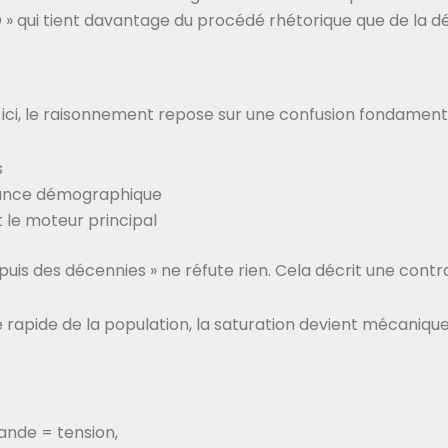
 » qui tient davantage du procédé rhétorique que de la d
 ici, le raisonnement repose sur une confusion fondamenta
s
issance démographique
t le moteur principal
is des décennies » ne réfute rien. Cela décrit une contrai
 rapide de la population, la saturation devient mécanique
ande = tension,