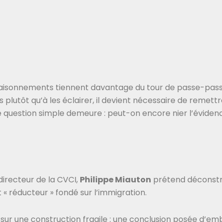
 raisonnements tiennent davantage du tour de passe-pass
lutôt qu’à les éclairer, il devient nécessaire de remettre
e question simple demeure : peut-on encore nier l’évidenc
 directeur de la CVCI,
Philippe Miauton
prétend déconstrui
 « réducteur » fondé sur l’immigration.
sur une construction fragile : une conclusion posée d’emb