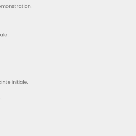
émonstration.
le :
nte initiale.
.