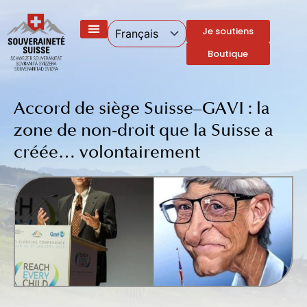
Aller
au
Je soutiens
contenu
Boutique
Accord de siège Suisse–GAVI : la
zone de non-droit que la Suisse a
créée… volontairement