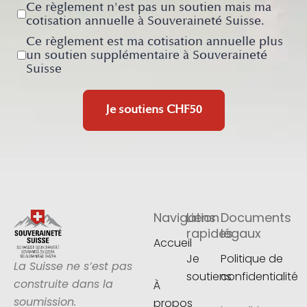
Ce règlement n'est pas un soutien mais ma
cotisation annuelle à Souveraineté Suisse.
Ce règlement est ma cotisation annuelle plus
un soutien supplémentaire à Souveraineté
Suisse
Je soutiens
CHF50
Navigation
Liens
Documents
rapides
légaux
Accueil
Je
Politique de
La Suisse ne s’est pas
soutiens
confidentialité
construite dans la
À
soumission.
propos