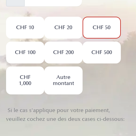
CHF 10
CHF 20
CHF 50
CHF 100
CHF 200
CHF 500
CHF
Autre
1,000
montant
Si le cas s'applique pour votre paiement,
veuillez cochez une des deux cases ci-dessous: